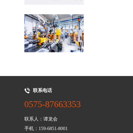
源
机械设备
新能源汽车
联系电话
0575-87663353
联系人：谭龙会
手机：159-6851-8001