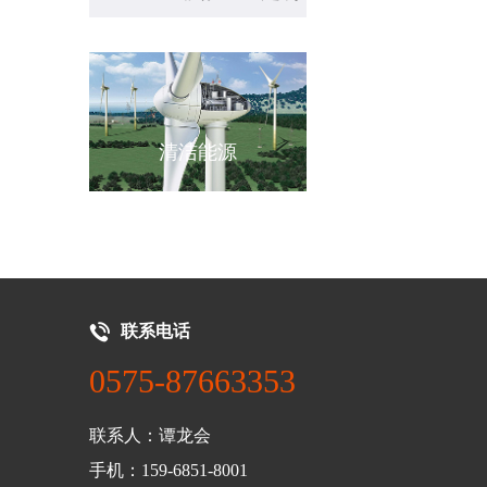
源
机械设备
新能源汽车
联系电话
0575-87663353
联系人：谭龙会
手机：159-6851-8001