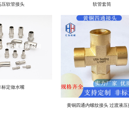
高压软管接头
软管套筒
非标定做水嘴
黄铜四通内螺纹接头 过渡液压