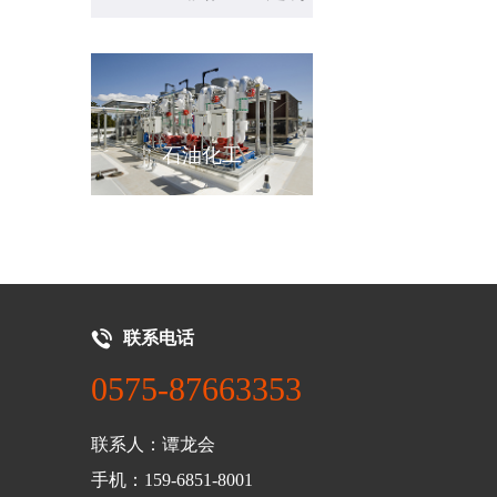
汽车
石油化工
清洁能源
联系电话
0575-87663353
联系人：谭龙会
手机：159-6851-8001