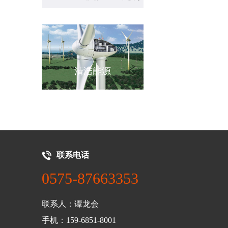
源
机械设备
新能源汽车
联系电话
0575-87663353
联系人：谭龙会
手机：159-6851-8001