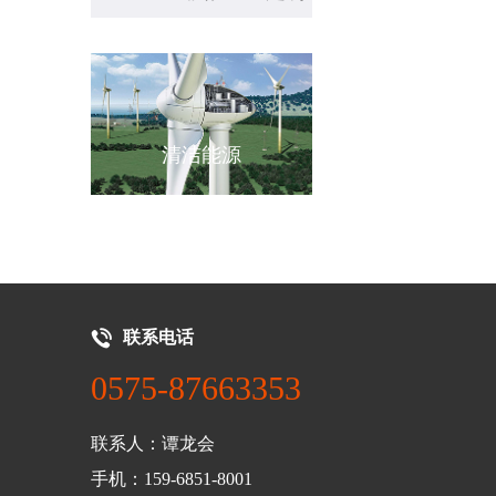
源
机械设备
新能源汽车
联系电话
0575-87663353
联系人：谭龙会
手机：159-6851-8001