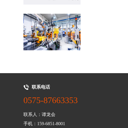
源
机械设备
新能源汽车
联系电话
0575-87663353
联系人：谭龙会
手机：159-6851-8001